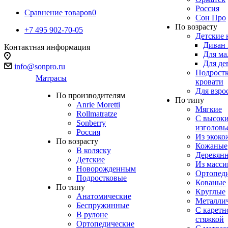
Россия
Сравнение товаров
0
Сон Про
По возрасту
+7 495 902-70-05
Детские 
Диван 
Контактная информация
Для ма
Для де
info@sonpro.ru
Подрост
Матрасы
кровати
Для взро
По производителям
По типу
Anrie Moretti
Мягкие
Rollmatratze
C высок
Sonberry
изголовь
Россия
Из экоко
По возрасту
Кожаные
В коляску
Деревян
Детские
Из масси
Новорожденным
Ортопед
Подростковые
Кованые
По типу
Круглые
Анатомические
Металли
Беспружинные
С каретн
В рулоне
стяжкой
Ортопедические