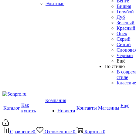
Венге
Элитные
Вишня
Голубой
Дуб
Зеленый
Красный
Орех
Серый
Синий
Слоновая
Черный
Ещё
По стилю
В совре
стиле
Классиче
Компания
Как
Ещё
Каталог
Контакты
Магазины
купить
Новости
Сравнение
0
Отложенные
0
Корзина
0