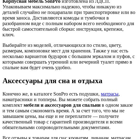
Корпусная мебель SonPro
изготовлена из ЛДСП.
Упаковываем максимально надежно, чтобы никакую из
деталей случайно не поцарапали при транспортировке или во
время заноса. Доставляются комоды и тумбочки в
разобранном виде с полным набором всего необходимого для
быстрой самостоятельной сборки: инструкция, крепежи,
ключ.
Выбирайте из моделей, отличающихся по стилю, цвету,
размерам, компоновке мест для хранения. Также у нас есть
несколько вариантов будуаров с большим зеркалом и пуфов, с
которыми совершать утренний или вечерний туалет прямо в
спальне вам будет очень удобно.
Аксессуары для сна и отдыха
Конечно же, в каталоге SonPro есть подушки,
матрасы
,
наматрасники и топперы. Вы можете собрать полный
комплект
мебели и аксессуаров для спальни
в одном заказе
и тем самым сэкономить время. А за счет того, что мы не
завышаем цены, вы еще и не переплатите — получите
качественный товар с гарантией производителя и всеми
обязательными сопроводительными документами.
Все отзывы к товарам для сна: кроватям, диванам, матрасам,