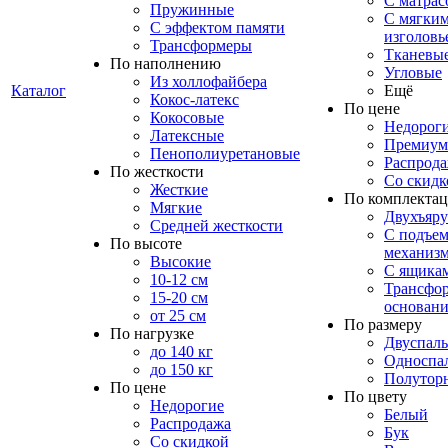
С матрас
Пружинные
С мягки
С эффектом памяти
изголовь
Трансформеры
Тканевы
По наполнению
Угловые
Из холлофайбера
Каталог
Ещё
Кокос-латекс
По цене
Кокосовые
Недорог
Латексные
Премиум
Пенополиуретановые
Распрод
По жесткости
Со скидк
Жесткие
По комплекта
Мягкие
Двухъяр
Средней жесткости
С подъе
По высоте
механиз
Высокие
С ящика
10-12 см
Трансфо
15-20 см
основани
от 25 см
По размеру
По нагрузке
Двуспал
до 140 кг
Односпа
до 150 кг
Полутор
По цене
По цвету
Недорогие
Белый
Распродажа
Бук
Со скидкой