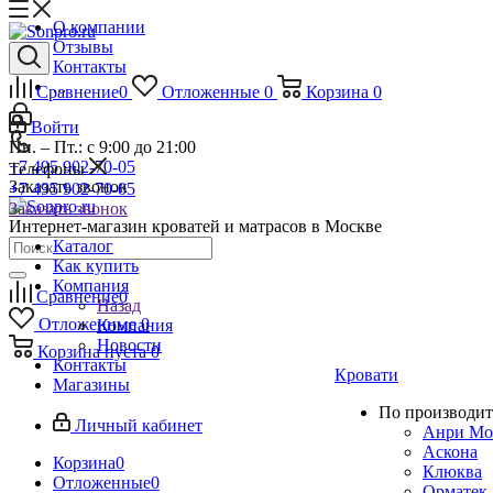
О компании
Отзывы
Контакты
...
Сравнение
0
Отложенные
0
Корзина
0
Войти
Пн. – Пт.: с 9:00 до 21:00
+7 495 902-70-05
Телефоны
Заказать звонок
+7 495 902-70-05
Заказать звонок
Интернет-магазин кроватей и матрасов в Москве
Каталог
Как купить
Компания
Сравнение
0
Назад
Отложенные
0
Компания
Новости
Корзина
пуста
0
Контакты
Кровати
Магазины
По производит
Личный кабинет
Анри Мо
Аскона
Корзина
0
Клюква
Отложенные
0
Орматек