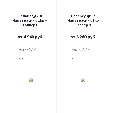
Белабеддинг
Белабеддинг
Наматрасник Шаум-
Наматрасник Эко
топпер H
Топпер-1
от
4 940 руб.
от
6 260 руб.
мягкий / М
жесткий / Ж
5,5
5