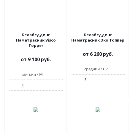
Белабеддинг
Белабеддинг
Наматрасник Visco
Наматрасник Эко Топпер
Topper
от
6 260 руб.
от
9 100 руб.
средний / СР
мягкий / М
5
6