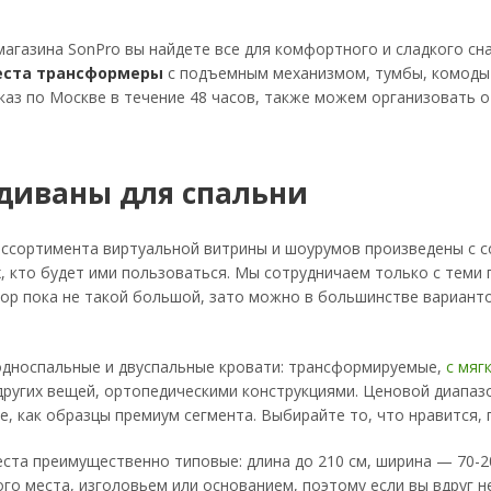
магазина SonPro вы найдете все для комфортного и сладкого сн
еста трансформеры
с подъемным механизмом, тумбы, комоды 
каз по Москве в течение 48 часов, также можем организовать 
 диваны для спальни
ассортимента виртуальной витрины и шоурумов произведены с с
х, кто будет ими пользоваться. Мы сотрудничаем только с теми
ор пока не такой большой, зато можно в большинстве вариант
односпальные и двуспальные кровати: трансформируемые,
с мяг
других вещей, ортопедическими конструкциями. Ценовой диапаз
е, как образцы премиум сегмента. Выбирайте то, что нравится, 
ста преимущественно типовые: длина до 210 см, ширина — 70-2
го места, изголовьем или основанием, поэтому если вы вдруг н