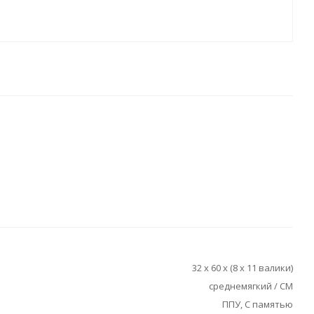
32 х 60 х (8 х 11 валики)
среднемягкий / СМ
ППУ, С памятью