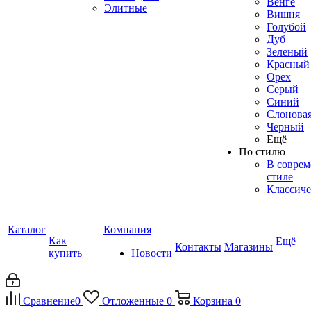
Венге
Элитные
Вишня
Голубой
Дуб
Зеленый
Красный
Орех
Серый
Синий
Слоновая
Черный
Ещё
По стилю
В совре
стиле
Классиче
Каталог
Компания
Как
Ещё
Контакты
Магазины
купить
Новости
Сравнение
0
Отложенные
0
Корзина
0