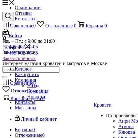
О компании
Отзывы
Контакты
...
Сравнение
0
Отложенные
0
Корзина
0
Войти
Пн. – Пт.: с 9:00 до 21:00
+7 495 902-70-05
Телефоны
Заказать звонок
+7 495 902-70-05
Заказать звонок
Интернет-магазин кроватей и матрасов в Москве
Каталог
Как купить
Компания
Сравнение
0
Назад
Отложенные
0
Компания
Новости
Корзина
пуста
0
Контакты
Кровати
Магазины
По производит
Личный кабинет
Анри Мо
Аскона
Корзина
0
Клюква
Отложенные
0
Орматек