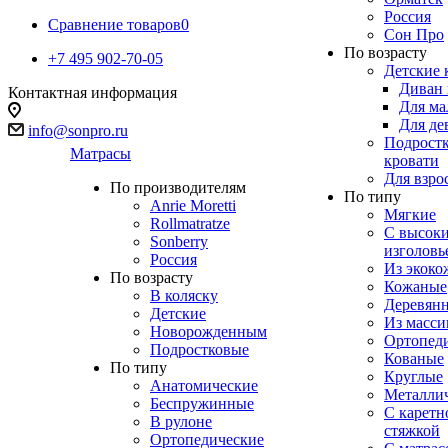
Россия
Сравнение товаров
0
Сон Про
По возрасту
+7 495 902-70-05
Детские 
Диван 
Контактная информация
Для ма
Для де
info@sonpro.ru
Подрост
Матрасы
кровати
Для взро
По производителям
По типу
Anrie Moretti
Мягкие
Rollmatratze
C высок
Sonberry
изголовь
Россия
Из экоко
По возрасту
Кожаные
В коляску
Деревян
Детские
Из масси
Новорожденным
Ортопед
Подростковые
Кованые
По типу
Круглые
Анатомические
Металли
Беспружинные
С каретн
В рулоне
стяжкой
Ортопедические