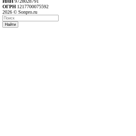
ИНН
9728028791
ОГРН
1217700075592
2026 © Sonpro.ru
Найти