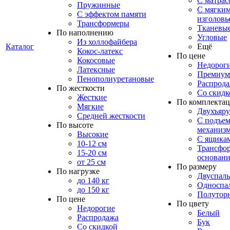
С матрас
Пружинные
С мягки
С эффектом памяти
изголовь
Трансформеры
Тканевы
По наполнению
Угловые
Из холлофайбера
Каталог
Ещё
Кокос-латекс
По цене
Кокосовые
Недорог
Латексные
Премиум
Пенополиуретановые
Распрод
По жесткости
Со скидк
Жесткие
По комплекта
Мягкие
Двухъяр
Средней жесткости
С подъе
По высоте
механиз
Высокие
С ящика
10-12 см
Трансфо
15-20 см
основани
от 25 см
По размеру
По нагрузке
Двуспал
до 140 кг
Односпа
до 150 кг
Полутор
По цене
По цвету
Недорогие
Белый
Распродажа
Бук
Со скидкой