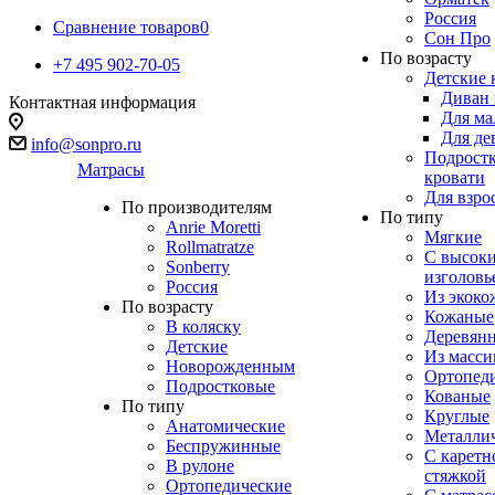
Россия
Сравнение товаров
0
Сон Про
По возрасту
+7 495 902-70-05
Детские 
Диван 
Контактная информация
Для ма
Для де
info@sonpro.ru
Подрост
Матрасы
кровати
Для взро
По производителям
По типу
Anrie Moretti
Мягкие
Rollmatratze
C высок
Sonberry
изголовь
Россия
Из экоко
По возрасту
Кожаные
В коляску
Деревян
Детские
Из масси
Новорожденным
Ортопед
Подростковые
Кованые
По типу
Круглые
Анатомические
Металли
Беспружинные
С каретн
В рулоне
стяжкой
Ортопедические