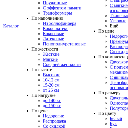
С матрас
Пружинные
С мягки
С эффектом памяти
изголовь
Трансформеры
Тканевы
По наполнению
Угловые
Из холлофайбера
Каталог
Ещё
Кокос-латекс
По цене
Кокосовые
Недорог
Латексные
Премиум
Пенополиуретановые
Распрод
По жесткости
Со скидк
Жесткие
По комплекта
Мягкие
Двухъяр
Средней жесткости
С подъе
По высоте
механиз
Высокие
С ящика
10-12 см
Трансфо
15-20 см
основани
от 25 см
По размеру
По нагрузке
Двуспал
до 140 кг
Односпа
до 150 кг
Полутор
По цене
По цвету
Недорогие
Белый
Распродажа
Бук
Со скидкой