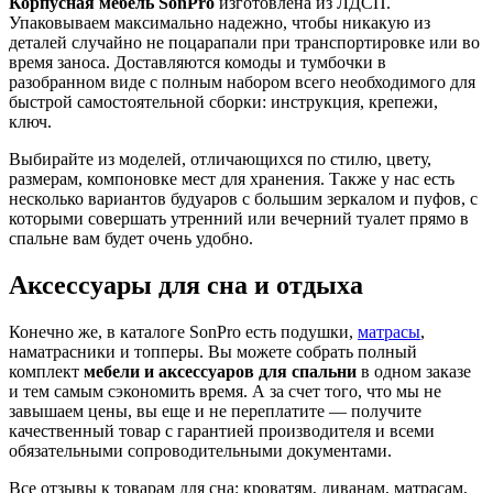
Корпусная мебель SonPro
изготовлена из ЛДСП.
Упаковываем максимально надежно, чтобы никакую из
деталей случайно не поцарапали при транспортировке или во
время заноса. Доставляются комоды и тумбочки в
разобранном виде с полным набором всего необходимого для
быстрой самостоятельной сборки: инструкция, крепежи,
ключ.
Выбирайте из моделей, отличающихся по стилю, цвету,
размерам, компоновке мест для хранения. Также у нас есть
несколько вариантов будуаров с большим зеркалом и пуфов, с
которыми совершать утренний или вечерний туалет прямо в
спальне вам будет очень удобно.
Аксессуары для сна и отдыха
Конечно же, в каталоге SonPro есть подушки,
матрасы
,
наматрасники и топперы. Вы можете собрать полный
комплект
мебели и аксессуаров для спальни
в одном заказе
и тем самым сэкономить время. А за счет того, что мы не
завышаем цены, вы еще и не переплатите — получите
качественный товар с гарантией производителя и всеми
обязательными сопроводительными документами.
Все отзывы к товарам для сна: кроватям, диванам, матрасам,