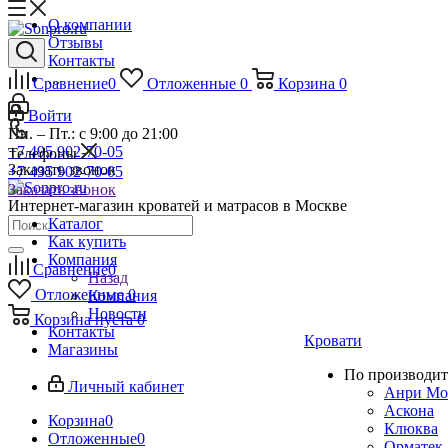
О компании
Отзывы
Контакты
...
Сравнение
0
Отложенные
0
Корзина
0
Войти
Пн. – Пт.: с 9:00 до 21:00
+7 495 902-70-05
Телефоны
Заказать звонок
+7 495 902-70-05
Заказать звонок
Интернет-магазин кроватей и матрасов в Москве
Каталог
Как купить
Компания
Сравнение
0
Назад
Отложенные
0
Компания
Новости
Корзина
пуста
0
Контакты
Кровати
Магазины
По производит
Личный кабинет
Анри Мо
Аскона
Корзина
0
Клюква
Отложенные
0
Орматек