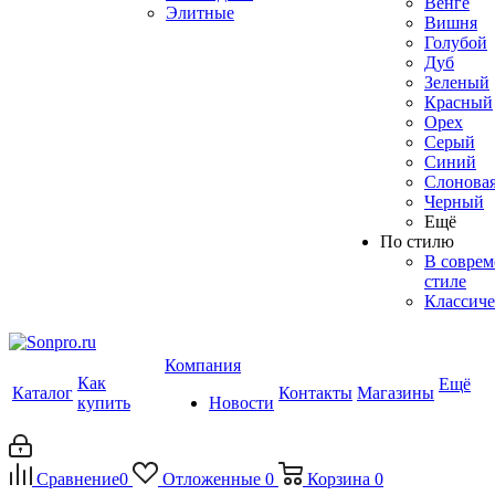
Венге
Элитные
Вишня
Голубой
Дуб
Зеленый
Красный
Орех
Серый
Синий
Слоновая
Черный
Ещё
По стилю
В совре
стиле
Классиче
Компания
Как
Ещё
Каталог
Контакты
Магазины
купить
Новости
Сравнение
0
Отложенные
0
Корзина
0