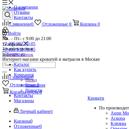
О компании
Отзывы
Контакты
...
Сравнение
0
Отложенные
0
Корзина
0
Войти
Пн. – Пт.: с 9:00 до 21:00
+7 495 902-70-05
Телефоны
Заказать звонок
+7 495 902-70-05
Заказать звонок
Интернет-магазин кроватей и матрасов в Москве
Каталог
Как купить
Компания
Сравнение
0
Назад
Отложенные
0
Компания
Новости
Корзина
пуста
0
Контакты
Кровати
Магазины
По производит
Личный кабинет
Анри Мо
Аскона
Корзина
0
Клюква
Отложенные
0
Орматек