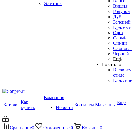
Венге
Элитные
Вишня
Голубой
Дуб
Зеленый
Красный
Орех
Серый
Синий
Слоновая
Черный
Ещё
По стилю
В совре
стиле
Классиче
Компания
Как
Ещё
Каталог
Контакты
Магазины
купить
Новости
Сравнение
0
Отложенные
0
Корзина
0