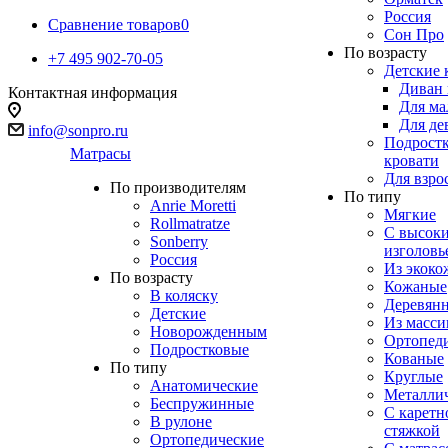
Россия
Сравнение товаров
0
Сон Про
По возрасту
+7 495 902-70-05
Детские 
Диван 
Контактная информация
Для ма
Для де
info@sonpro.ru
Подрост
Матрасы
кровати
Для взро
По производителям
По типу
Anrie Moretti
Мягкие
Rollmatratze
C высок
Sonberry
изголовь
Россия
Из экоко
По возрасту
Кожаные
В коляску
Деревян
Детские
Из масси
Новорожденным
Ортопед
Подростковые
Кованые
По типу
Круглые
Анатомические
Металли
Беспружинные
С каретн
В рулоне
стяжкой
Ортопедические