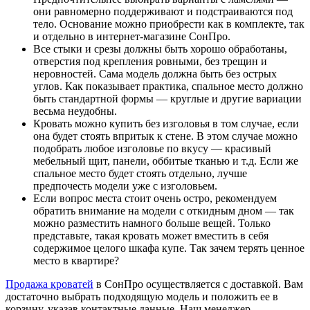
они равномерно поддерживают и подстраиваются под
тело. Основание можно приобрести как в комплекте, так
и отдельно в интернет-магазине СонПро.
Все стыки и срезы должны быть хорошо обработаны,
отверстия под крепления ровными, без трещин и
неровностей. Сама модель должна быть без острых
углов. Как показывает практика, спальное место должно
быть стандартной формы — круглые и другие вариации
весьма неудобны.
Кровать можно купить без изголовья в том случае, если
она будет стоять впритык к стене. В этом случае можно
подобрать любое изголовье по вкусу — красивый
мебельный щит, панели, оббитые тканью и т.д. Если же
спальное место будет стоять отдельно, лучше
предпочесть модели уже с изголовьем.
Если вопрос места стоит очень остро, рекомендуем
обратить внимание на модели с откидным дном — так
можно разместить намного больше вещей. Только
представьте, такая кровать может вместить в себя
содержимое целого шкафа купе. Так зачем терять ценное
место в квартире?
Продажа кроватей
в СонПро осуществляется с доставкой. Вам
достаточно выбрать подходящую модель и положить ее в
корзину, указав контактные данные. Наш менеджер