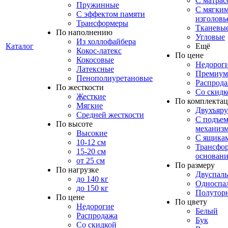
С матрас
Пружинные
С мягки
С эффектом памяти
изголовь
Трансформеры
Тканевы
По наполнению
Угловые
Из холлофайбера
Каталог
Ещё
Кокос-латекс
По цене
Кокосовые
Недорог
Латексные
Премиум
Пенополиуретановые
Распрод
По жесткости
Со скидк
Жесткие
По комплекта
Мягкие
Двухъяр
Средней жесткости
С подъе
По высоте
механиз
Высокие
С ящика
10-12 см
Трансфо
15-20 см
основани
от 25 см
По размеру
По нагрузке
Двуспал
до 140 кг
Односпа
до 150 кг
Полутор
По цене
По цвету
Недорогие
Белый
Распродажа
Бук
Со скидкой