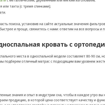
вати
с металлическим, деревянным или мягким изголовьем;
я или тахта (с тремя спинками);
ати.
сть поиска, установив на сайте актуальные значения фильтров: 
быстрее и проще, свяжитесь с нами: ответим на все вопросы и 
односпальная кровать с ортопед
пального места в односпальной модели составляет 80-90 см, но
мы подберем отличный матрас с подходящим вам уровнем жестк
;
енные знания и опыт в индустрии сна, чтобы в каждое утро вы 
раем продукцию, в которой цена соответствует качеству и фун