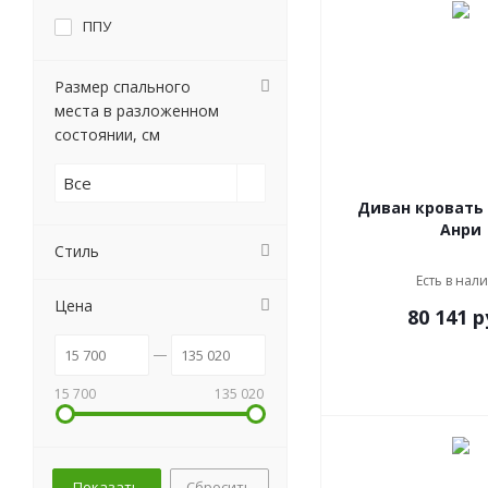
ППУ
Размер спального
места в разложенном
состоянии, см
Все
Диван кровать
Анри
Стиль
Есть в нал
Цена
80 141
р
15 700
135 020
Сбросить