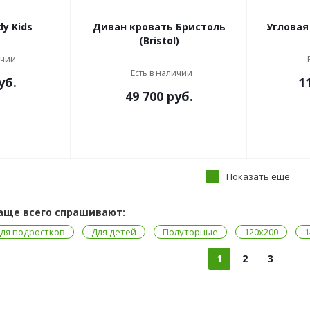
y Kids
Диван кровать Бристоль
Угловая
(Bristol)
ичии
Есть в наличии
уб.
1
49 700
руб.
Показать еще
аще всего спрашивают:
ля подростков
Для детей
Полуторные
120x200
1
1
2
3