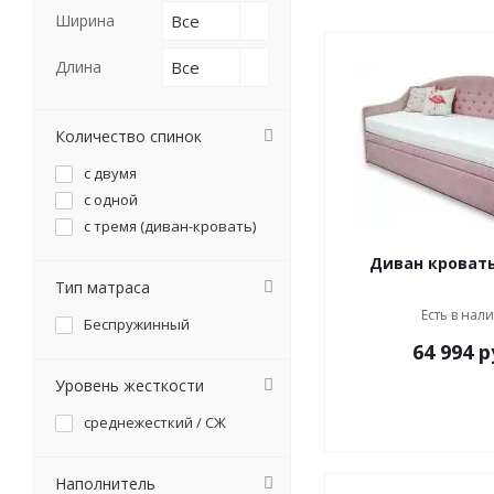
Ширина
Все
Длина
Все
Количество спинок
с двумя
с одной
с тремя (диван-кровать)
Диван кроват
Тип матраса
Есть в нал
Беспружинный
64 994
р
Уровень жесткости
среднежесткий / СЖ
Наполнитель