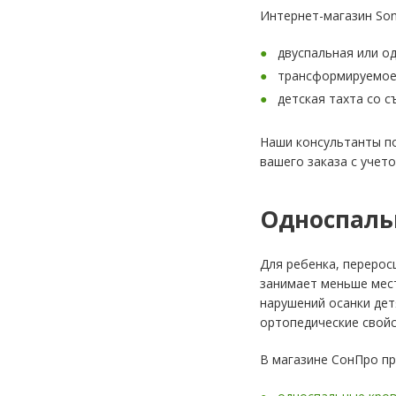
Интернет-магазин Son
двуспальная или о
трансформируемое 
детская тахта со 
Наши консультанты по
вашего заказа с учет
Односпаль
Для ребенка, перерос
занимает меньше мест
нарушений осанки де
ортопедические свойс
В магазине СонПро пр