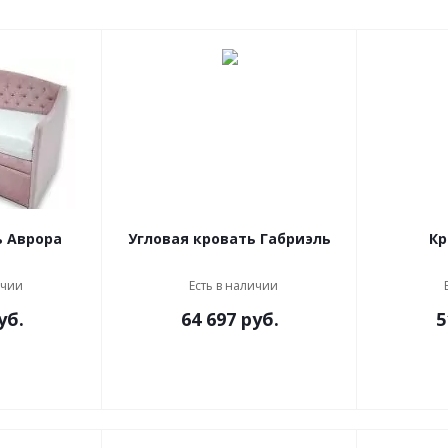
ь Аврора
Угловая кровать Габриэль
Кр
ичии
Есть в наличии
уб.
64 697
руб.
5