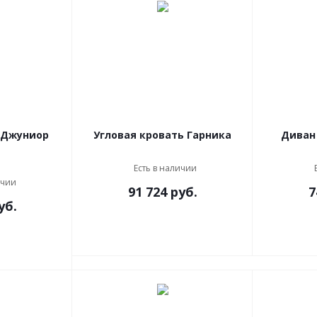
 Джуниор
Угловая кровать Гарника
Диван
Есть в наличии
ичии
91 724
руб.
7
уб.