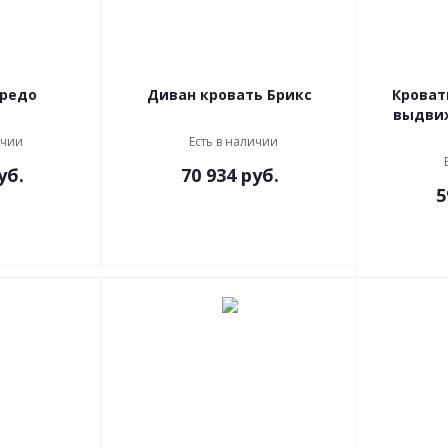
оредо
Диван кровать Брикс
Кроват
выдви
ичии
Есть в наличии
уб.
70 934
руб.
5