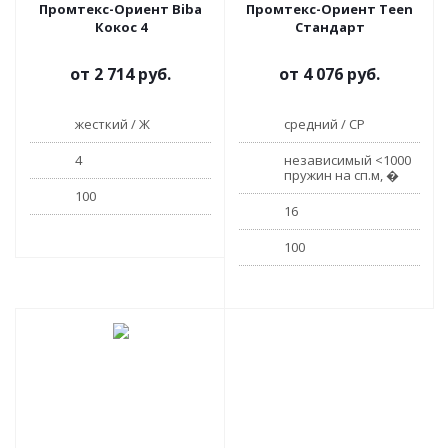
Промтекс-Ориент Biba
Промтекс-Ориент Teen
Кокос 4
Стандарт
от
2 714 руб.
от
4 076 руб.
жесткий / Ж
средний / СР
4
независимый <1000
пружин на сп.м, �
100
16
100