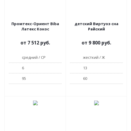
Промтекс-Ориент Biba
детский Виртуоз сна
Латекс Кокос
Райский
от
7 512 руб.
от
9 800 руб.
средний / СР
жесткий / Ж
6
13
95
60