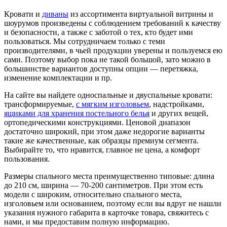
Кровати и
диваны
из ассортимента виртуальной витрины и
шоурумов произведены с соблюдением требований к качеству
и безопасности, а также с заботой о тех, кто будет ими
пользоваться. Мы сотрудничаем только с теми
производителями, в чьей продукции уверены и пользуемся ею
сами. Поэтому выбор пока не такой большой, зато можно в
большинстве вариантов доступны опции — перетяжка,
изменение комплектации и пр.
На сайте вы найдете односпальные и двуспальные кровати:
трансформируемые,
с мягким изголовьем
, надстройками,
ящиками для хранения постельного белья
и других вещей,
ортопедическими конструкциями. Ценовой диапазон
достаточно широкий, при этом даже недорогие варианты
такие же качественные, как образцы премиум сегмента.
Выбирайте то, что нравится, главное не цена, а комфорт
пользования.
Размеры спального места преимущественно типовые: длина
до 210 см, ширина — 70-200 сантиметров. При этом есть
модели с широким, относительно спального места,
изголовьем или основанием, поэтому если вы вдруг не нашли
указания нужного габарита в карточке товара, свяжитесь с
нами, и мы предоставим полную информацию.