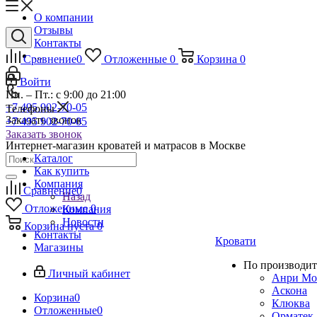
О компании
Отзывы
Контакты
...
Сравнение
0
Отложенные
0
Корзина
0
Войти
Пн. – Пт.: с 9:00 до 21:00
+7 495 902-70-05
Телефоны
Заказать звонок
+7 495 902-70-05
Заказать звонок
Интернет-магазин кроватей и матрасов в Москве
Каталог
Как купить
Компания
Сравнение
0
Назад
Отложенные
0
Компания
Новости
Корзина
пуста
0
Контакты
Кровати
Магазины
По производит
Личный кабинет
Анри Мо
Аскона
Корзина
0
Клюква
Отложенные
0
Орматек