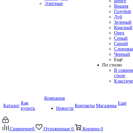
Венге
Элитные
Вишня
Голубой
Дуб
Зеленый
Красный
Орех
Серый
Синий
Слоновая
Черный
Ещё
По стилю
В совре
стиле
Классиче
Компания
Как
Ещё
Каталог
Контакты
Магазины
купить
Новости
Сравнение
0
Отложенные
0
Корзина
0