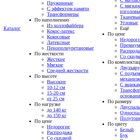
С матрас
Пружинные
С мягки
С эффектом памяти
изголовь
Трансформеры
Тканевы
По наполнению
Угловые
Из холлофайбера
Каталог
Ещё
Кокос-латекс
По цене
Кокосовые
Недорог
Латексные
Премиум
Пенополиуретановые
Распрод
По жесткости
Со скидк
Жесткие
По комплекта
Мягкие
Двухъяр
Средней жесткости
С подъе
По высоте
механиз
Высокие
С ящика
10-12 см
Трансфо
15-20 см
основани
от 25 см
По размеру
По нагрузке
Двуспал
до 140 кг
Односпа
до 150 кг
Полутор
По цене
По цвету
Недорогие
Белый
Распродажа
Бук
Со скидкой