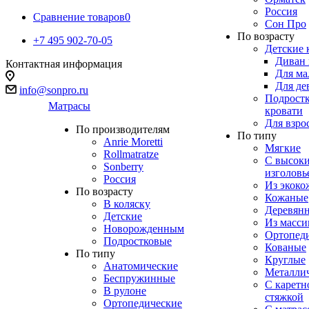
Россия
Сравнение товаров
0
Сон Про
По возрасту
+7 495 902-70-05
Детские 
Диван 
Контактная информация
Для ма
Для де
info@sonpro.ru
Подрост
Матрасы
кровати
Для взро
По производителям
По типу
Anrie Moretti
Мягкие
Rollmatratze
C высок
Sonberry
изголовь
Россия
Из экоко
По возрасту
Кожаные
В коляску
Деревян
Детские
Из масси
Новорожденным
Ортопед
Подростковые
Кованые
По типу
Круглые
Анатомические
Металли
Беспружинные
С каретн
В рулоне
стяжкой
Ортопедические