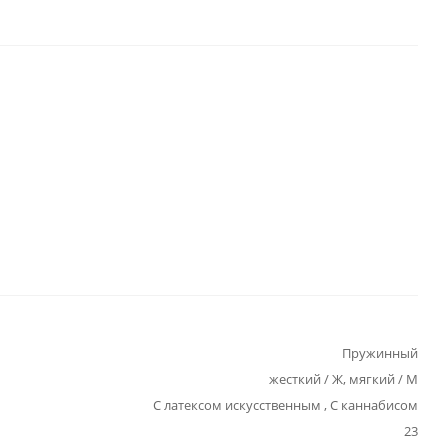
Пружинный
жесткий / Ж, мягкий / М
С латексом искусственным , С каннабисом
23