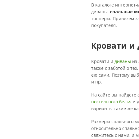
В каталоге интернет-
диваны,
спальные м
топперы. Привезем за
покупателя.
Кровати и
Кровати и
диваны
из 
также с заботой о те
ею сами. Поэтому вы
и пр.
На сайте вы найдете
постельного белья
и д
варианты такие же ка
Размеры спального ме
относительно спально
свяжитесь с нами, и