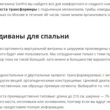
магазина SonPro вы найдете все для комфортного и сладкого сн
еста трансформеры
с подъемным механизмом, тумбы, комоды
каз по Москве в течение 48 часов, также можем организовать 
 диваны для спальни
ассортимента виртуальной витрины и шоурумов произведены с 
х, кто будет ими пользоваться. Мы сотрудничаем только с теми
бор пока не такой большой, зато можно в большинстве вариант
 односпальные и двуспальные кровати: трансформируемые,
с м
ругих вещей, ортопедическими конструкциями. Ценовой диапа
чественные, как образцы премиум сегмента. Выбирайте то, что 
ста преимущественно типовые: длина до 210 см, ширина — 70-
го места, изголовьем или основанием, поэтому если вы вдруг н
 мы предоставим полную информацию.