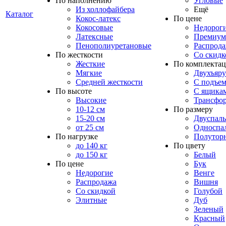
По наполнению
Угловые
Из холлофайбера
Ещё
Каталог
Кокос-латекс
По цене
Кокосовые
Недорог
Латексные
Премиум
Пенополиуретановые
Распрод
По жесткости
Со скидк
Жесткие
По комплекта
Мягкие
Двухъяр
Средней жесткости
С подъе
По высоте
С ящика
Высокие
Трансфо
10-12 см
По размеру
15-20 см
Двуспал
от 25 см
Односпа
По нагрузке
Полутор
до 140 кг
По цвету
до 150 кг
Белый
По цене
Бук
Недорогие
Венге
Распродажа
Вишня
Со скидкой
Голубой
Элитные
Дуб
Зеленый
Красный