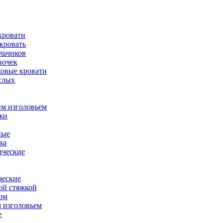
кровати
кровать
льчиков
вочек
овые кровати
слых
м изголовьем
жи
ные
ва
ические
ческие
ой стяжкой
ом
 изголовьем
е