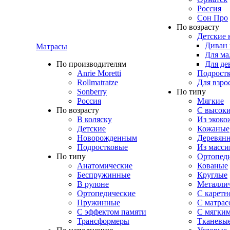
Россия
Сон Про
По возрасту
Детские 
Диван 
Матрасы
Для ма
По производителям
Для де
Anrie Moretti
Подростк
Rollmatratze
Для взро
Sonberry
По типу
Россия
Мягкие
По возрасту
C высоки
В коляску
Из экоко
Детские
Кожаные
Новорожденным
Деревян
Подростковые
Из масси
По типу
Ортопед
Анатомические
Кованые
Беспружинные
Круглые
В рулоне
Металли
Ортопедические
С каретн
Пружинные
С матрас
С эффектом памяти
С мягким
Трансформеры
Тканевы