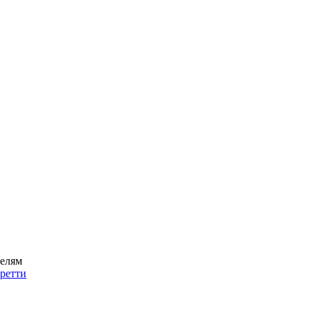
елям
ретти