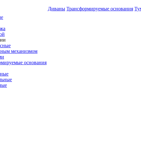
Диваны
Трансформируемые основания
Ту
ие
ажа
ой
ции
усные
мным механизмом
ми
рмируемые основания
ьные
льные
ные