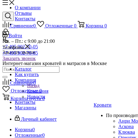
О компании
Отзывы
Контакты
...
Сравнение
0
Отложенные
0
Корзина
0
Войти
Пн. – Пт.: с 9:00 до 21:00
+7 495 902-70-05
Телефоны
Заказать звонок
+7 495 902-70-05
Заказать звонок
Интернет-магазин кроватей и матрасов в Москве
Каталог
Как купить
Компания
Сравнение
0
Назад
Отложенные
0
Компания
Новости
Корзина
пуста
0
Контакты
Кровати
Магазины
По производит
Личный кабинет
Анри Мо
Аскона
Корзина
0
Клюква
Отложенные
0
Орматек