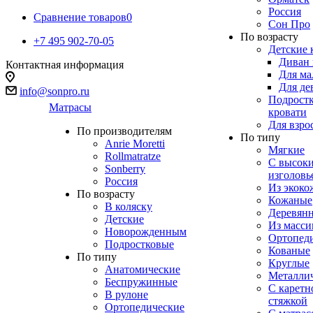
Россия
Сравнение товаров
0
Сон Про
По возрасту
+7 495 902-70-05
Детские 
Диван 
Контактная информация
Для ма
Для де
info@sonpro.ru
Подрост
Матрасы
кровати
Для взро
По производителям
По типу
Anrie Moretti
Мягкие
Rollmatratze
C высок
Sonberry
изголовь
Россия
Из экоко
По возрасту
Кожаные
В коляску
Деревян
Детские
Из масси
Новорожденным
Ортопед
Подростковые
Кованые
По типу
Круглые
Анатомические
Металли
Беспружинные
С каретн
В рулоне
стяжкой
Ортопедические