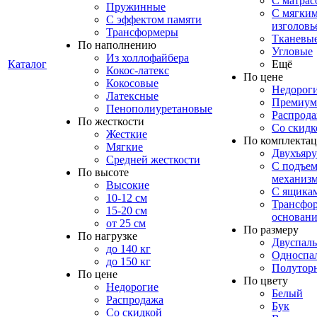
С матрас
Пружинные
С мягки
С эффектом памяти
изголовь
Трансформеры
Тканевы
По наполнению
Угловые
Из холлофайбера
Каталог
Ещё
Кокос-латекс
По цене
Кокосовые
Недорог
Латексные
Премиум
Пенополиуретановые
Распрод
По жесткости
Со скидк
Жесткие
По комплекта
Мягкие
Двухъяр
Средней жесткости
С подъе
По высоте
механиз
Высокие
С ящика
10-12 см
Трансфо
15-20 см
основани
от 25 см
По размеру
По нагрузке
Двуспал
до 140 кг
Односпа
до 150 кг
Полутор
По цене
По цвету
Недорогие
Белый
Распродажа
Бук
Со скидкой