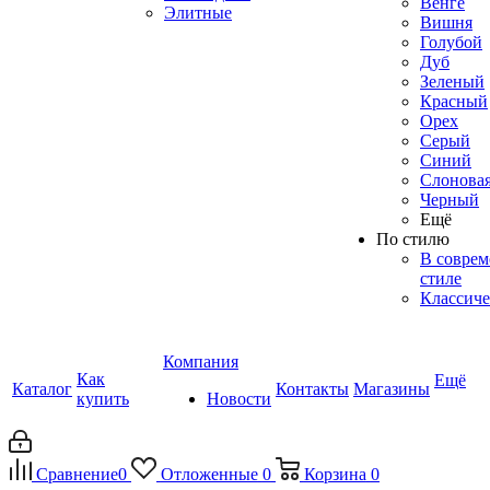
Венге
Элитные
Вишня
Голубой
Дуб
Зеленый
Красный
Орех
Серый
Синий
Слоновая
Черный
Ещё
По стилю
В совре
стиле
Классиче
Компания
Как
Ещё
Каталог
Контакты
Магазины
купить
Новости
Сравнение
0
Отложенные
0
Корзина
0