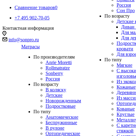
Россия
Сравнение товаров
0
Сон Про
По возрасту
+7 495 902-70-05
Детские 
Диван 
Контактная информация
Для ма
Для де
info@sonpro.ru
Подрост
Матрасы
кровати
Для взро
По производителям
По типу
Anrie Moretti
Мягкие
Rollmatratze
C высок
Sonberry
изголовь
Россия
Из экоко
По возрасту
Кожаные
В коляску
Деревян
Детские
Из масси
Новорожденным
Ортопед
Подростковые
Кованые
По типу
Круглые
Анатомические
Металли
Беспружинные
С каретн
В рулоне
стяжкой
Ортопедические