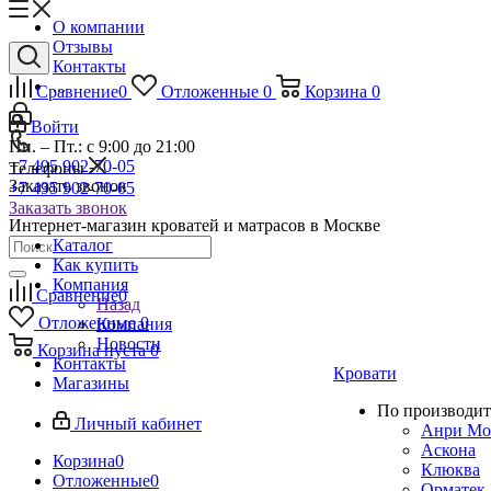
О компании
Отзывы
Контакты
...
Сравнение
0
Отложенные
0
Корзина
0
Войти
Пн. – Пт.: с 9:00 до 21:00
+7 495 902-70-05
Телефоны
Заказать звонок
+7 495 902-70-05
Заказать звонок
Интернет-магазин кроватей и матрасов в Москве
Каталог
Как купить
Компания
Сравнение
0
Назад
Отложенные
0
Компания
Новости
Корзина
пуста
0
Контакты
Кровати
Магазины
По производит
Личный кабинет
Анри Мо
Аскона
Корзина
0
Клюква
Отложенные
0
Орматек