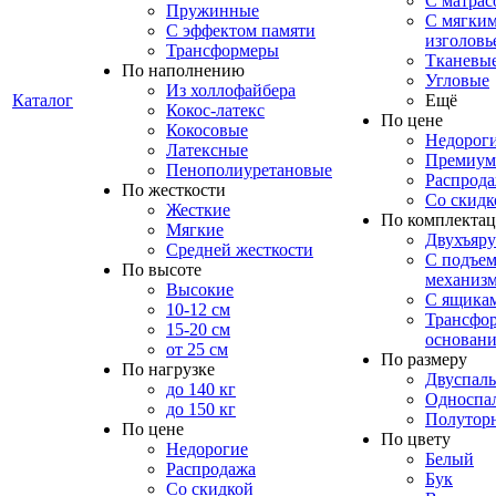
С матрас
Пружинные
С мягки
С эффектом памяти
изголовь
Трансформеры
Тканевы
По наполнению
Угловые
Из холлофайбера
Каталог
Ещё
Кокос-латекс
По цене
Кокосовые
Недорог
Латексные
Премиум
Пенополиуретановые
Распрод
По жесткости
Со скидк
Жесткие
По комплекта
Мягкие
Двухъяр
Средней жесткости
С подъе
По высоте
механиз
Высокие
С ящика
10-12 см
Трансфо
15-20 см
основани
от 25 см
По размеру
По нагрузке
Двуспал
до 140 кг
Односпа
до 150 кг
Полутор
По цене
По цвету
Недорогие
Белый
Распродажа
Бук
Со скидкой