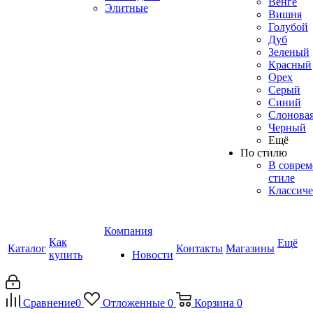
Венге
Элитные
Вишня
Голубой
Дуб
Зеленый
Красный
Орех
Серый
Синий
Слоновая
Черный
Ещё
По стилю
В совре
стиле
Классиче
Компания
Как
Ещё
Каталог
Контакты
Магазины
купить
Новости
Сравнение
0
Отложенные
0
Корзина
0