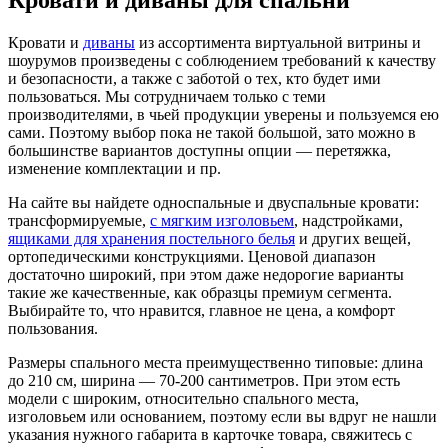
Кровати и диваны для спальни
Кровати и
диваны
из ассортимента виртуальной витрины и
шоурумов произведены с соблюдением требований к качеству
и безопасности, а также с заботой о тех, кто будет ими
пользоваться. Мы сотрудничаем только с теми
производителями, в чьей продукции уверены и пользуемся ею
сами. Поэтому выбор пока не такой большой, зато можно в
большинстве вариантов доступны опции — перетяжка,
изменение комплектации и пр.
На сайте вы найдете односпальные и двуспальные кровати:
трансформируемые,
с мягким изголовьем
, надстройками,
ящиками для хранения постельного белья
и других вещей,
ортопедическими конструкциями. Ценовой диапазон
достаточно широкий, при этом даже недорогие варианты
такие же качественные, как образцы премиум сегмента.
Выбирайте то, что нравится, главное не цена, а комфорт
пользования.
Размеры спального места преимущественно типовые: длина
до 210 см, ширина — 70-200 сантиметров. При этом есть
модели с широким, относительно спального места,
изголовьем или основанием, поэтому если вы вдруг не нашли
указания нужного габарита в карточке товара, свяжитесь с