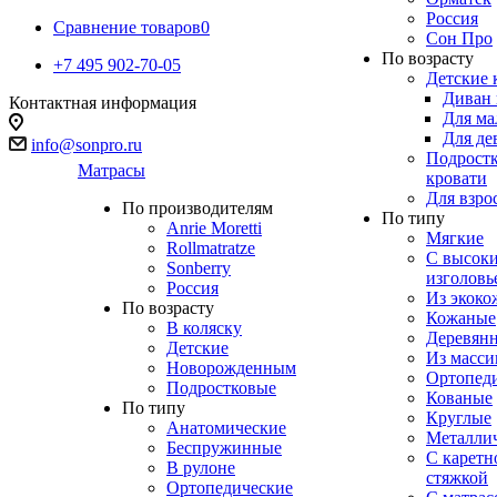
Россия
Сравнение товаров
0
Сон Про
По возрасту
+7 495 902-70-05
Детские 
Диван 
Контактная информация
Для ма
Для де
info@sonpro.ru
Подрост
Матрасы
кровати
Для взро
По производителям
По типу
Anrie Moretti
Мягкие
Rollmatratze
C высок
Sonberry
изголовь
Россия
Из экоко
По возрасту
Кожаные
В коляску
Деревян
Детские
Из масси
Новорожденным
Ортопед
Подростковые
Кованые
По типу
Круглые
Анатомические
Металли
Беспружинные
С каретн
В рулоне
стяжкой
Ортопедические