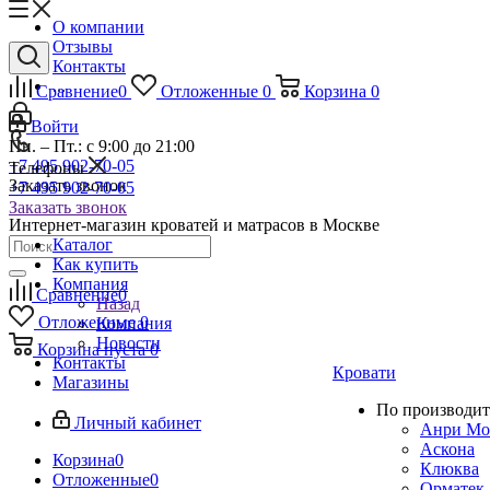
О компании
Отзывы
Контакты
...
Сравнение
0
Отложенные
0
Корзина
0
Войти
Пн. – Пт.: с 9:00 до 21:00
+7 495 902-70-05
Телефоны
Заказать звонок
+7 495 902-70-05
Заказать звонок
Интернет-магазин кроватей и матрасов в Москве
Каталог
Как купить
Компания
Сравнение
0
Назад
Отложенные
0
Компания
Новости
Корзина
пуста
0
Контакты
Кровати
Магазины
По производит
Личный кабинет
Анри Мо
Аскона
Корзина
0
Клюква
Отложенные
0
Орматек