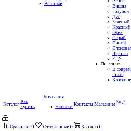
Венге
Элитные
Вишня
Голубой
Дуб
Зеленый
Красный
Орех
Серый
Синий
Слоновая
Черный
Ещё
По стилю
В совре
стиле
Классиче
Компания
Как
Ещё
Каталог
Контакты
Магазины
купить
Новости
Сравнение
0
Отложенные
0
Корзина
0