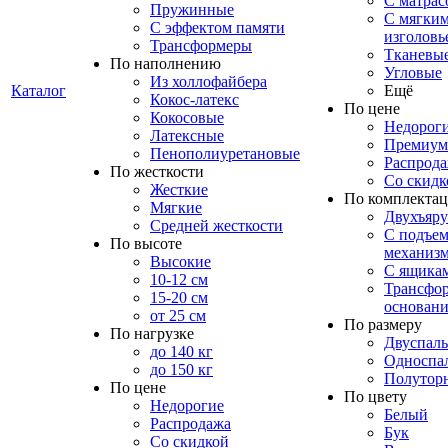
С матрас
Пружинные
С мягки
С эффектом памяти
изголовь
Трансформеры
Тканевы
По наполнению
Угловые
Из холлофайбера
Каталог
Ещё
Кокос-латекс
По цене
Кокосовые
Недорог
Латексные
Премиум
Пенополиуретановые
Распрод
По жесткости
Со скидк
Жесткие
По комплекта
Мягкие
Двухъяр
Средней жесткости
С подъе
По высоте
механиз
Высокие
С ящика
10-12 см
Трансфо
15-20 см
основани
от 25 см
По размеру
По нагрузке
Двуспал
до 140 кг
Односпа
до 150 кг
Полутор
По цене
По цвету
Недорогие
Белый
Распродажа
Бук
Со скидкой