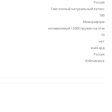
Россия
7-ми зонный натуральный латекс
180
Мемориформ
независимый >2000 пружин на сп.м
10
нет
жаккард
Россия
Rollmatratze