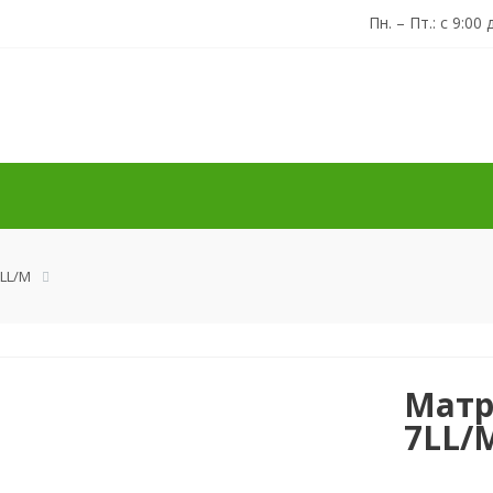
Пн. – Пт.: с 9:00 
7LL/M
Матр
7LL/