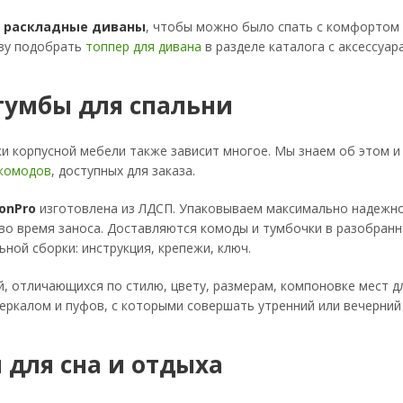
и
раскладные диваны
, чтобы можно было спать с комфортом и
азу подобрать
топпер для дивана
в разделе каталога с аксессуар
тумбы для спальни
ки корпусной мебели также зависит многое. Мы знаем об этом 
 комодов
, доступных для заказа.
onPro
изготовлена из ЛДСП. Упаковываем максимально надежно,
во время заноса. Доставляются комоды и тумбочки в разобран
ной сборки: инструкция, крепежи, ключ.
, отличающихся по стилю, цвету, размерам, компоновке мест дл
еркалом и пуфов, с которыми совершать утренний или вечерний 
 для сна и отдыха