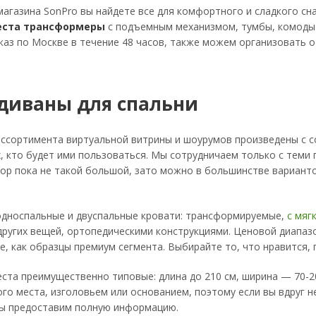
магазина SonPro вы найдете все для комфортного и сладкого сн
еста трансформеры
с подъемным механизмом, тумбы, комоды 
каз по Москве в течение 48 часов, также можем организовать 
 диваны для спальни
ассортимента виртуальной витрины и шоурумов произведены с с
х, кто будет ими пользоваться. Мы сотрудничаем только с теми
ор пока не такой большой, зато можно в большинстве вариант
односпальные и двуспальные кровати: трансформируемые,
с мяг
других вещей, ортопедическими конструкциями. Ценовой диапаз
е, как образцы премиум сегмента. Выбирайте то, что нравится, 
ста преимущественно типовые: длина до 210 см, ширина — 70-2
го места, изголовьем или основанием, поэтому если вы вдруг н
мы предоставим полную информацию.