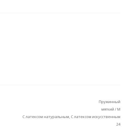
Пружинный
мягкий / М
С латексом натуральным, С латексом искусственным
24