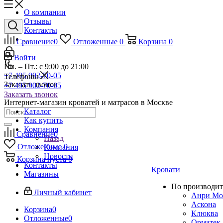
О компании
Отзывы
Контакты
...
Сравнение
0
Отложенные
0
Корзина
0
Войти
Пн. – Пт.: с 9:00 до 21:00
+7 495 902-70-05
Телефоны
Заказать звонок
+7 495 902-70-05
Заказать звонок
Интернет-магазин кроватей и матрасов в Москве
Каталог
Как купить
Компания
Сравнение
0
Назад
Отложенные
0
Компания
Новости
Корзина
пуста
0
Контакты
Кровати
Магазины
По производит
Личный кабинет
Анри Мо
Аскона
Корзина
0
Клюква
Отложенные
0
Орматек