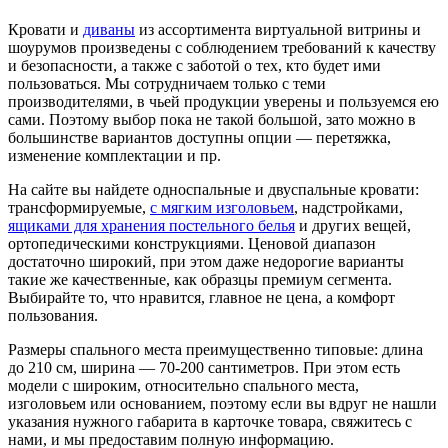
Кровати и
диваны
из ассортимента виртуальной витрины и
шоурумов произведены с соблюдением требований к качеству
и безопасности, а также с заботой о тех, кто будет ими
пользоваться. Мы сотрудничаем только с теми
производителями, в чьей продукции уверены и пользуемся ею
сами. Поэтому выбор пока не такой большой, зато можно в
большинстве вариантов доступны опции — перетяжка,
изменение комплектации и пр.
На сайте вы найдете односпальные и двуспальные кровати:
трансформируемые,
с мягким изголовьем
, надстройками,
ящиками для хранения постельного белья
и других вещей,
ортопедическими конструкциями. Ценовой диапазон
достаточно широкий, при этом даже недорогие варианты
такие же качественные, как образцы премиум сегмента.
Выбирайте то, что нравится, главное не цена, а комфорт
пользования.
Размеры спального места преимущественно типовые: длина
до 210 см, ширина — 70-200 сантиметров. При этом есть
модели с широким, относительно спального места,
изголовьем или основанием, поэтому если вы вдруг не нашли
указания нужного габарита в карточке товара, свяжитесь с
нами, и мы предоставим полную информацию.