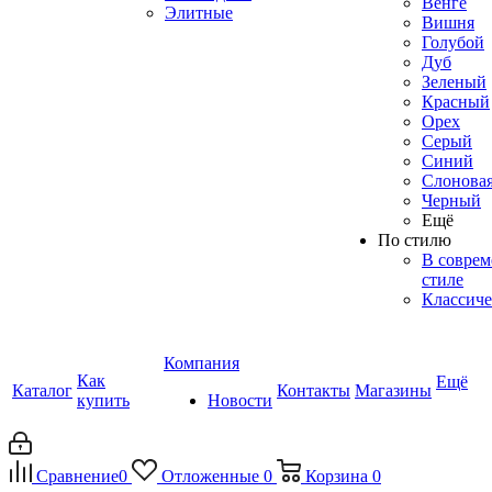
Венге
Элитные
Вишня
Голубой
Дуб
Зеленый
Красный
Орех
Серый
Синий
Слоновая
Черный
Ещё
По стилю
В совре
стиле
Классиче
Компания
Как
Ещё
Каталог
Контакты
Магазины
купить
Новости
Сравнение
0
Отложенные
0
Корзина
0