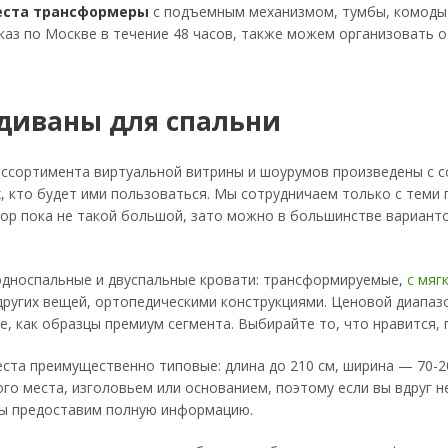
еста трансформеры
с подъемным механизмом, тумбы, комоды 
каз по Москве в течение 48 часов, также можем организовать 
 диваны для спальни
ассортимента виртуальной витрины и шоурумов произведены с с
х, кто будет ими пользоваться. Мы сотрудничаем только с теми
ор пока не такой большой, зато можно в большинстве вариант
односпальные и двуспальные кровати: трансформируемые,
с мяг
других вещей, ортопедическими конструкциями. Ценовой диапаз
е, как образцы премиум сегмента. Выбирайте то, что нравится, 
ста преимущественно типовые: длина до 210 см, ширина — 70-2
го места, изголовьем или основанием, поэтому если вы вдруг н
мы предоставим полную информацию.