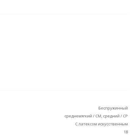
Беспружинный
среднемягкий / СМ, средний / СР
С латексом искусственным
18