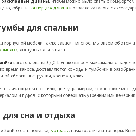
и
раскладные диваны
, чтобы можно было спать с комфортом и
азу подобрать
топпер для дивана
в разделе каталога с аксессуар
тумбы для спальни
ки корпусной мебели также зависит многое. Мы знаем об этом 
 комодов
, доступных для заказа.
onPro
изготовлена из ЛДСП. Упаковываем максимально надежно,
во время заноса. Доставляются комоды и тумбочки в разобран
ной сборки: инструкция, крепежи, ключ.
, отличающихся по стилю, цвету, размерам, компоновке мест дл
еркалом и пуфов, с которыми совершать утренний или вечерний 
 для сна и отдыха
ге SonPro есть подушки,
матрасы
, наматрасники и топперы. Вы