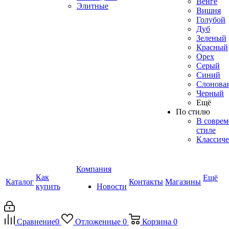
Венге
Элитные
Вишня
Голубой
Дуб
Зеленый
Красный
Орех
Серый
Синий
Слоновая
Черный
Ещё
По стилю
В совре
стиле
Классиче
Компания
Как
Ещё
Каталог
Контакты
Магазины
купить
Новости
Сравнение
0
Отложенные
0
Корзина
0