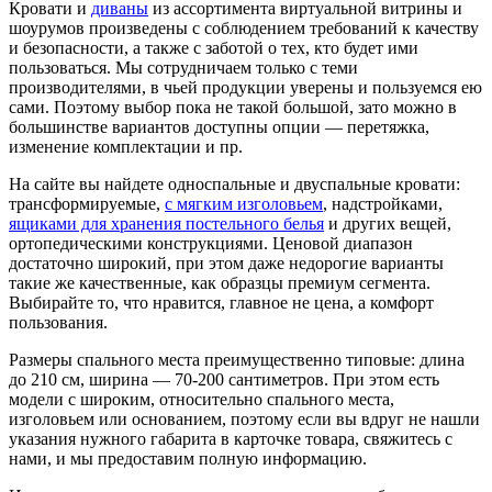
Кровати и
диваны
из ассортимента виртуальной витрины и
шоурумов произведены с соблюдением требований к качеству
и безопасности, а также с заботой о тех, кто будет ими
пользоваться. Мы сотрудничаем только с теми
производителями, в чьей продукции уверены и пользуемся ею
сами. Поэтому выбор пока не такой большой, зато можно в
большинстве вариантов доступны опции — перетяжка,
изменение комплектации и пр.
На сайте вы найдете односпальные и двуспальные кровати:
трансформируемые,
с мягким изголовьем
, надстройками,
ящиками для хранения постельного белья
и других вещей,
ортопедическими конструкциями. Ценовой диапазон
достаточно широкий, при этом даже недорогие варианты
такие же качественные, как образцы премиум сегмента.
Выбирайте то, что нравится, главное не цена, а комфорт
пользования.
Размеры спального места преимущественно типовые: длина
до 210 см, ширина — 70-200 сантиметров. При этом есть
модели с широким, относительно спального места,
изголовьем или основанием, поэтому если вы вдруг не нашли
указания нужного габарита в карточке товара, свяжитесь с
нами, и мы предоставим полную информацию.