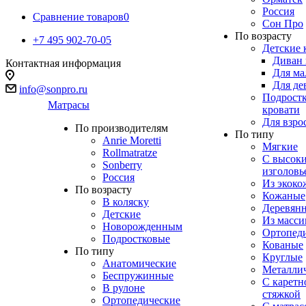
Россия
Сравнение товаров
0
Сон Про
По возрасту
+7 495 902-70-05
Детские 
Диван 
Контактная информация
Для ма
Для де
info@sonpro.ru
Подрост
Матрасы
кровати
Для взро
По производителям
По типу
Anrie Moretti
Мягкие
Rollmatratze
C высок
Sonberry
изголовь
Россия
Из экоко
По возрасту
Кожаные
В коляску
Деревян
Детские
Из масси
Новорожденным
Ортопед
Подростковые
Кованые
По типу
Круглые
Анатомические
Металли
Беспружинные
С каретн
В рулоне
стяжкой
Ортопедические