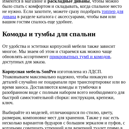
Имеются в магазине и
раскладные диваны
, чтобы можно
было спать с комфортом и складывать, когда спальное место
не нужно. Если захотите, можете сразу подобрать
топпер для
дивана
в разделе каталога с аксессуарами, чтобы вам или
вашим гостям спалось еще удобнее.
Комоды и тумбы для спальни
От удобства и эстетики корпусной мебели также зависит
многое. Мы знаем об этом и стараемся как можно чаще
обновлять ассортимент
прикроватных тумб и комодов
,
доступных для заказа.
Корпусная мебель SonPro
изготовлена из ЛДСП.
Упаковываем максимально надежно, чтобы никакую из
деталей случайно не поцарапали при транспортировке или во
время заноса. Доставляются комоды и тумбочки в
разобранном виде с полным набором всего необходимого для
быстрой самостоятельной сборки: инструкция, крепежи,
ключ.
Выбирайте из моделей, отличающихся по стилю, цвету,
размерам, компоновке мест для хранения. Также у нас есть
несколько вариантов будуаров с большим зеркалом и пуфов, с
которыми совершать утренний или вечерний туалет прямо в