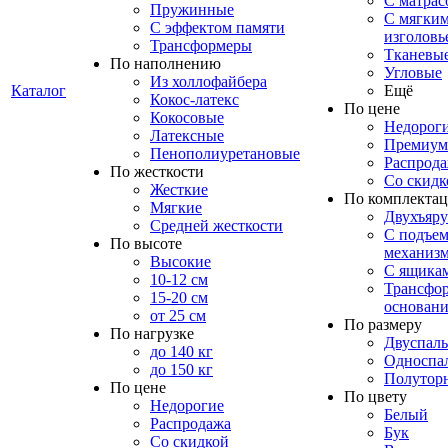
С матрас
Пружинные
С мягки
С эффектом памяти
изголовь
Трансформеры
Тканевы
По наполнению
Угловые
Из холлофайбера
Каталог
Ещё
Кокос-латекс
По цене
Кокосовые
Недорог
Латексные
Премиум
Пенополиуретановые
Распрод
По жесткости
Со скидк
Жесткие
По комплекта
Мягкие
Двухъяр
Средней жесткости
С подъе
По высоте
механиз
Высокие
С ящика
10-12 см
Трансфо
15-20 см
основани
от 25 см
По размеру
По нагрузке
Двуспал
до 140 кг
Односпа
до 150 кг
Полутор
По цене
По цвету
Недорогие
Белый
Распродажа
Бук
Со скидкой