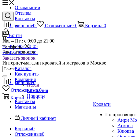
О компании
Отзывы
Контакты
...
Сравнение
0
Отложенные
0
Корзина
0
Войти
Пн. – Пт.: с 9:00 до 21:00
+7 495 902-70-05
Телефоны
Заказать звонок
+7 495 902-70-05
Заказать звонок
Интернет-магазин кроватей и матрасов в Москве
Каталог
Как купить
Компания
Сравнение
0
Назад
Отложенные
0
Компания
Новости
Корзина
пуста
0
Контакты
Кровати
Магазины
По производит
Личный кабинет
Анри Мо
Аскона
Корзина
0
Клюква
Отложенные
0
Орматек