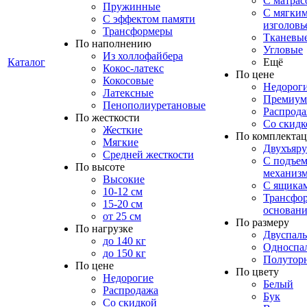
С матрас
Пружинные
С мягки
С эффектом памяти
изголовь
Трансформеры
Тканевы
По наполнению
Угловые
Из холлофайбера
Каталог
Ещё
Кокос-латекс
По цене
Кокосовые
Недорог
Латексные
Премиум
Пенополиуретановые
Распрод
По жесткости
Со скидк
Жесткие
По комплекта
Мягкие
Двухъяр
Средней жесткости
С подъе
По высоте
механиз
Высокие
С ящика
10-12 см
Трансфо
15-20 см
основани
от 25 см
По размеру
По нагрузке
Двуспал
до 140 кг
Односпа
до 150 кг
Полутор
По цене
По цвету
Недорогие
Белый
Распродажа
Бук
Со скидкой