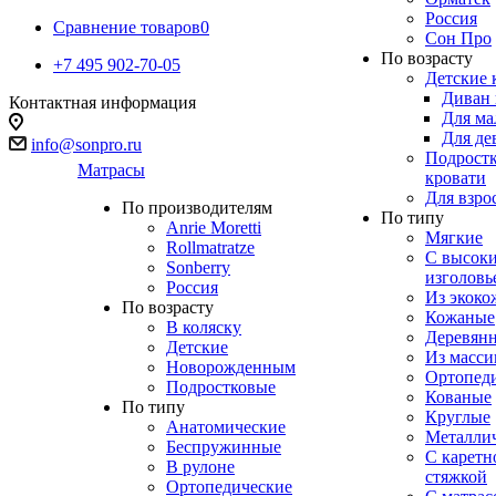
Россия
Сравнение товаров
0
Сон Про
По возрасту
+7 495 902-70-05
Детские 
Диван 
Контактная информация
Для ма
Для де
info@sonpro.ru
Подрост
Матрасы
кровати
Для взро
По производителям
По типу
Anrie Moretti
Мягкие
Rollmatratze
C высок
Sonberry
изголовь
Россия
Из экоко
По возрасту
Кожаные
В коляску
Деревян
Детские
Из масси
Новорожденным
Ортопед
Подростковые
Кованые
По типу
Круглые
Анатомические
Металли
Беспружинные
С каретн
В рулоне
стяжкой
Ортопедические