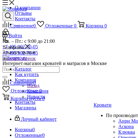
О компании
Отзывы
Контакты
...
Сравнение
0
Отложенные
0
Корзина
0
Войти
Пн. – Пт.: с 9:00 до 21:00
+7 495 902-70-05
Телефоны
Заказать звонок
+7 495 902-70-05
Заказать звонок
Интернет-магазин кроватей и матрасов в Москве
Каталог
Как купить
Компания
Сравнение
0
Назад
Отложенные
0
Компания
Новости
Корзина
пуста
0
Контакты
Кровати
Магазины
По производит
Личный кабинет
Анри Мо
Аскона
Корзина
0
Клюква
Отложенные
0
Орматек