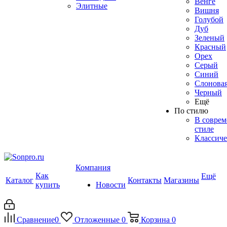
Венге
Элитные
Вишня
Голубой
Дуб
Зеленый
Красный
Орех
Серый
Синий
Слоновая
Черный
Ещё
По стилю
В совре
стиле
Классиче
Компания
Как
Ещё
Каталог
Контакты
Магазины
купить
Новости
Сравнение
0
Отложенные
0
Корзина
0