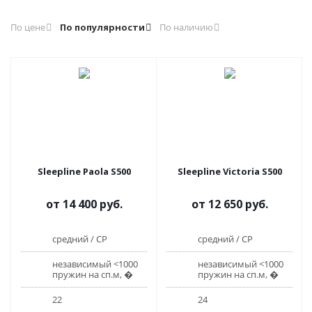
По цене
По популярности
По наличию
Sleepline Paola S500
Sleepline Victoria S500
от
14 400 руб.
от
12 650 руб.
средний / СР
средний / СР
независимый <1000
независимый <1000
пружин на сп.м, �
пружин на сп.м, �
22
24