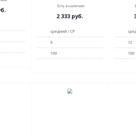
Есть в наличии
б.
2 333
руб.
средний / СР
сред
6
12
100
100