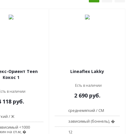
екс-Ориент Teen
Lineaflex Lakky
Кокос 1
Есть в наличии
Есть в наличии
2 690
руб.
4 118
руб.
среднемягкий / СМ
ткий / Ж
зависимый (боннель), �
ависимый <1000
жин на сп.м, �
12