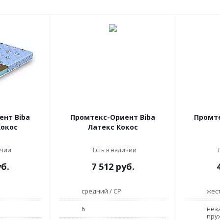
ент Biba
Промтекс-Ориент Biba
Промт
Кокос
Латекс Кокос
ичии
Есть в наличии
б.
7 512
руб.
средний / СР
жес
6
нез
пру