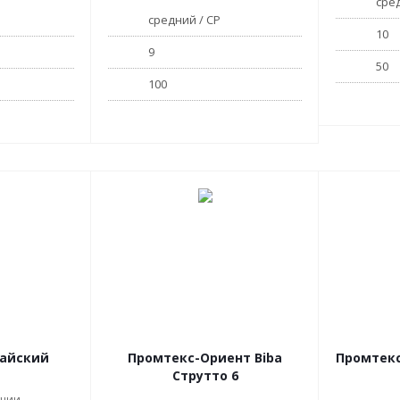
сред
средний / СР
10
9
50
100
Райский
Промтекс-Ориент Biba
Промтекс
Струтто 6
ичии