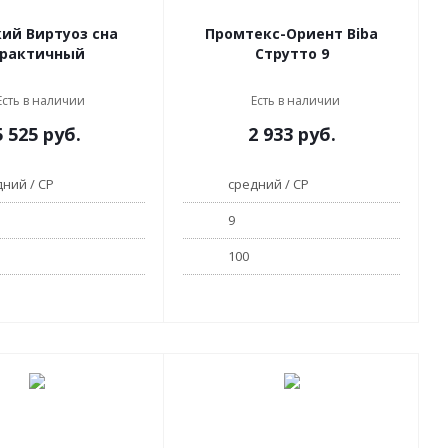
уоз сна
Промтекс-Ориент Biba
рактичный
Струтто 9
Есть в наличии
Есть в наличии
5 525
руб.
2 933
руб.
ний / СР
средний / СР
9
100