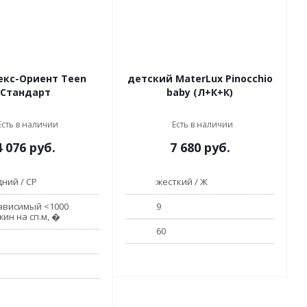
екс-Ориент Teen
детский MaterLux Pinocchio
Стандарт
baby (Л+К+К)
Есть в наличии
Есть в наличии
4 076
руб.
7 680
руб.
ний / СР
жесткий / Ж
ависимый <1000
9
жин на сп.м, �
60