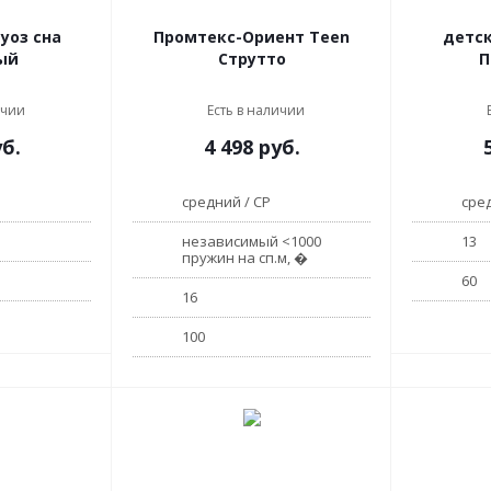
Промтекс-Ориент Teen
детский Вирт
ый
Струтто
П
ичии
Есть в наличии
б.
4 498
руб.
средний / СР
сред
независимый <1000
13
пружин на сп.м, �
60
16
100