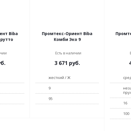
ент Biba
Промтекс-Ориент Biba
Промт
трутто
Комби Эко 9
ичии
Есть в наличии
б.
3 671
руб.
жесткий / Ж
сред
9
нез
пру
95
16
100