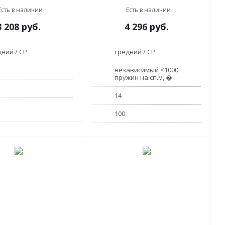
Есть в наличии
Есть в наличии
3 208
руб.
4 296
руб.
ний / СР
средний / СР
независимый <1000
пружин на сп.м, �
14
100