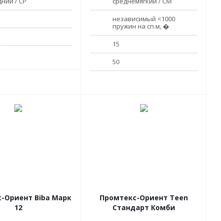
ний / СР
среднемягкий / СМ
независимый <1000
пружин на сп.м, �
15
50
-Ориент Biba Марк
Промтекс-Ориент Teen
12
Стандарт Комби