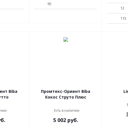
95
12
115
ент Biba
Промтекс-Ориент Biba
Li
утто
Кокос Струто Плюс
ичии
Есть в наличии
б.
5 002
руб.