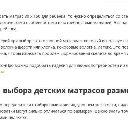
ать матрас 80 х 160 для ребенка, то нужно определиться со с
логическими особенностями и потребностями малышей. Эта час
ребенка.
ерий при выборе это основной материал, который использует п
 волокна шерсти или хлопка, кокосовые волокна, латекс. Это п
ика, чтобы избежать проблем формирования скелета во время с
СонПро можно подобрать изделия для любых потребностей и зак
сы
.
выбора детских матрасов разме
но определиться с габаритами изделия, уровнем жесткости, вид
роватки могут сильно отличаться по размерам. Важно знать т
ами являются: