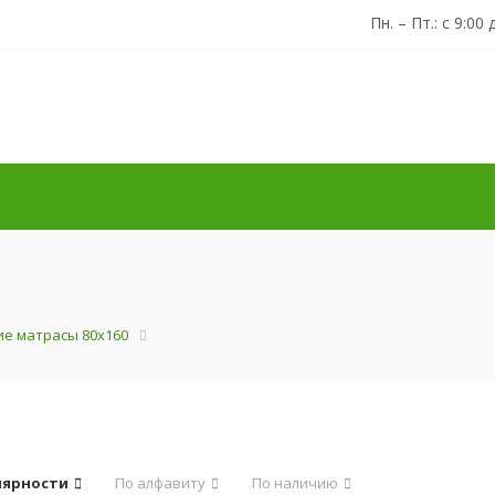
Пн. – Пт.: с 9:00 
ие матрасы 80x160
лярности
По алфавиту
По наличию