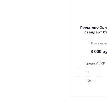
Промтекс-Ори
Стандарт С
Есть в нал
3 000
ру
средний / СР
13
100