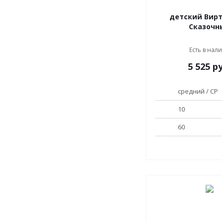
детский Виртуоз сна
Сказочн
Есть в нал
5 525
ру
средний / СР
10
60