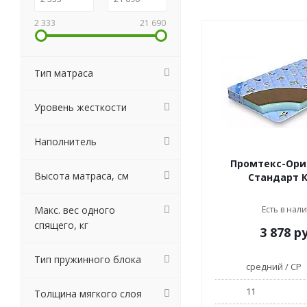
2 333
21 690
Тип матраса
Уровень жесткости
Наполнитель
Промтекс-Ори
Высота матраса, см
Стандарт 
Макс. вес одного
Есть в нал
спящего, кг
3 878
ру
Тип пружинного блока
средний / СР
11
Толщина мягкого слоя